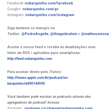
Facebook:
nobarquinho.com/facebook
Google+:
nobarquinho.com/g+
Instagram:
nobarquinho.com/instagram
Siga também os marujos no
Twitter:
@PedroAngella
,
@thiagoibrahim
e
@matheusmsoa
Assine o nosso feed e receba as atualizações num
leitor de RSS / aplicativo para smartphone:
http://feed.nobarquinho.com
Para assinar direto pelo iTunes:
http://itunes.apple.com/br/podcast/no-
barquinho/id490144590
Você também pode escutar os podcasts através dos
agregadores de podcast! Acesse:
Youtuner:
youtuner.co/channel/nobarquinho.com