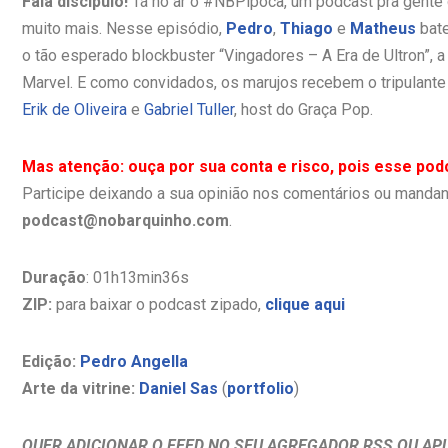
Fala discípulo!
Tá no ar o #NBPipoca, um podcast pra gente di
muito mais. Nesse episódio,
Pedro
,
Thiago
e
Matheus
bate
o tão esperado blockbuster “Vingadores – A Era de Ultron”, a
Marvel. E como convidados, os marujos recebem o tripulante 
Erik de Oliveira
e
Gabriel Tuller
, host do Graça Pop.
Mas atenção: ouça por sua conta e risco, pois esse podc
Participe deixando a sua opinião nos comentários ou mandan
podcast@nobarquinho.com
.
Duração
: 01h13min36s
ZIP:
para baixar o podcast zipado,
clique aqui
Edição:
Pedro Angella
Arte da vitrine:
Daniel Sas
(
portfolio
)
QUER ADICIONAR O FEED NO SEU AGREGADOR RSS OU APL