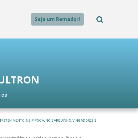
Seja um Remador!
 ULTRON
ios
TRETENIMENTO
,
NB PIPOCA
,
NO BARQUINHO
,
VINGADORES 2