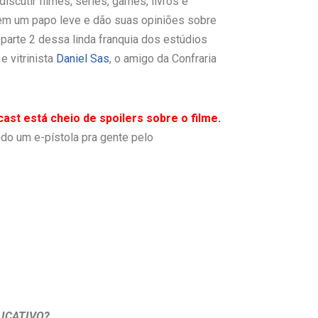
scutir filmes, séries, games, livros e
m um papo leve e dão suas opiniões sobre
 parte 2 dessa linda franquia dos estúdios
e vitrinista
Daniel Sas
, o amigo da Confraria
ast está cheio de spoilers sobre o filme.
do um e-pístola pra gente pelo
ICATIVO?