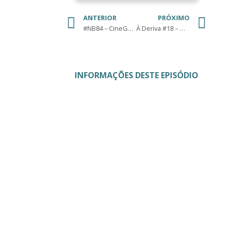
ANTERIOR
PRÓXIMO
#NB84 – CineGalileia: Fé Demais Não Cheira Bem
À Deriva #18 – Duas Preces
INFORMAÇÕES DESTE EPISÓDIO