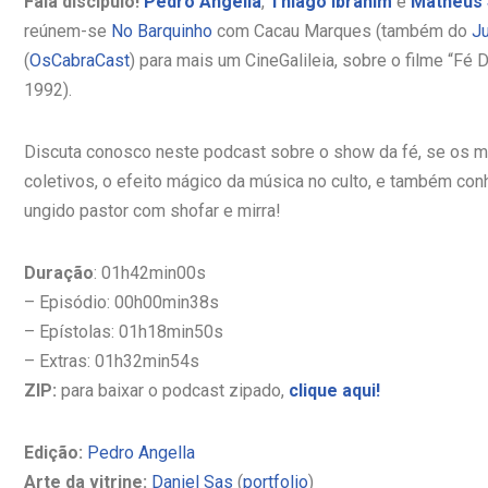
Fala discípulo!
Pedro Angella
,
Thiago Ibrahim
e
Matheus 
reúnem-se
No Barquinho
com Cacau Marques (também do
J
(
OsCabraCast
) para mais um CineGalileia, sobre o filme “Fé
1992).
Discuta conosco neste podcast sobre o show da fé, se os mi
coletivos, o efeito mágico da música no culto, e também con
ungido pastor com shofar e mirra!
Duração
: 01h42min00s
– Episódio: 00h00min38s
– Epístolas: 01h18min50s
– Extras: 01h32min54s
ZIP:
para baixar o podcast zipado,
clique aqui!
Edição:
Pedro Angella
Arte da vitrine:
Daniel Sas
(
portfolio
)