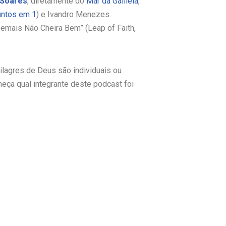
Soares
, diretamente do
Mar da Galileia
,
untos em 1
) e Ivandro Menezes
 Demais Não Cheira Bem” (Leap of Faith,
lagres de Deus são individuais ou
heça qual integrante deste podcast foi