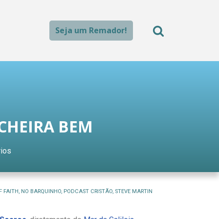
Seja um Remador!
 CHEIRA BEM
ios
F FAITH
,
NO BARQUINHO
,
PODCAST CRISTÃO
,
STEVE MARTIN