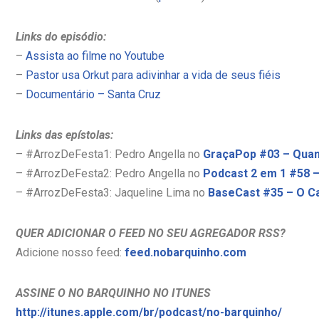
Links do episódio:
–
Assista ao filme no Youtube
–
Pastor usa Orkut para adivinhar a vida de seus fiéis
–
Documentário – Santa Cruz
Links das epístolas:
– #ArrozDeFesta1: Pedro Angella no
GraçaPop #03 – Quan
– #ArrozDeFesta2: Pedro Angella no
Podcast 2 em 1 #58 –
– #ArrozDeFesta3: Jaqueline Lima no
BaseCast #35 – O Ca
QUER ADICIONAR O FEED NO SEU AGREGADOR RSS?
Adicione nosso feed:
feed.nobarquinho.com
ASSINE O NO BARQUINHO NO ITUNES
http://itunes.apple.com/br/podcast/no-barquinho/