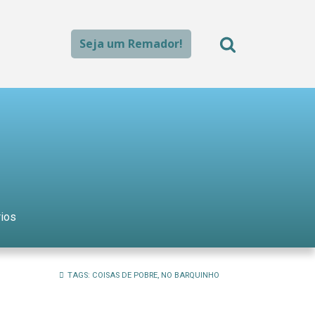
Seja um Remador!
ios
TAGS:
COISAS DE POBRE
,
NO BARQUINHO