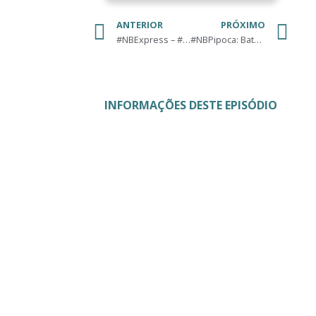
ANTERIOR
PRÓXIMO
#NBExpress – #VemPraRua – Manifestações 2016
#NBPipoca: Batman vs Superman
INFORMAÇÕES DESTE EPISÓDIO