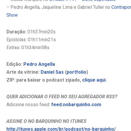
– Pedro Angella, Jaqueline Lima e Gabriel Tuller no
Contrapon
Show
Duração:
01h37min20s
Epístolas: 01h11min21s
Extras: 01h34min58s
Edição:
Pedro Angella
Arte da vitrine:
Daniel Sas
(
portfolio
)
ZIP:
para baixar o podcast zipado,
clique aqui
.
QUER ADICIONAR O FEED NO SEU AGREGADOR RSS?
Adicione nosso feed:
feed.nobarquinho.com
ASSINE O NO BARQUINHO NO ITUNES
http://itunes.apple.com/br/podcast/no-barquinho/