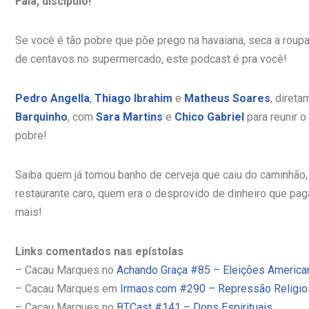
Fala, discípulo!
Se você é tão pobre que põe prego na havaiana, seca a roupa
de centavos no supermercado, este podcast é pra você!
Pedro Angella
,
Thiago Ibrahim
e
Matheus Soares
, diret
Barquinho
, com
Sara Martins
e
Chico Gabriel
para reunir o
pobre!
Saiba quem já tomou banho de cerveja que caiu do caminhão,
restaurante caro, quem era o desprovido de dinheiro que pa
mais!
Links comentados nas epístolas
– Cacau Marques no
Achando Graça #85 – Eleições America
– Cacau Marques em
Irmaos.com #290 – Repressão Religio
– Cacau Marques no
BTCast #141 – Dons Espirituais