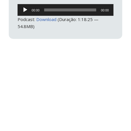
Tocador
00:00
00:00
de
Podcast:
Download
(Duração: 1:18:25 —
áudio
54.8MB)