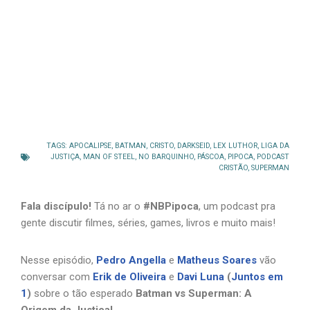
TAGS:
APOCALIPSE
,
BATMAN
,
CRISTO
,
DARKSEID
,
LEX LUTHOR
,
LIGA DA
JUSTIÇA
,
MAN OF STEEL
,
NO BARQUINHO
,
PÁSCOA
,
PIPOCA
,
PODCAST
CRISTÃO
,
SUPERMAN
Fala discípulo!
Tá no ar o
#NBPipoca
, um podcast pra
gente discutir filmes, séries, games, livros e muito mais!
Nesse episódio,
Pedro Angella
e
Matheus Soares
vão
conversar com
Erik de Oliveira
e
Davi Luna
(
Juntos em
1
)
sobre o tão esperado
Batman vs Superman: A
Origem da Justiça!