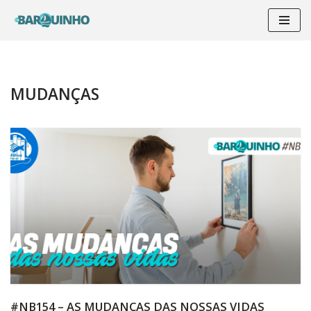
Pular
para
o
conteúdo
MUDANÇAS
#NB154 – AS MUDANÇAS DAS NOSSAS VIDAS