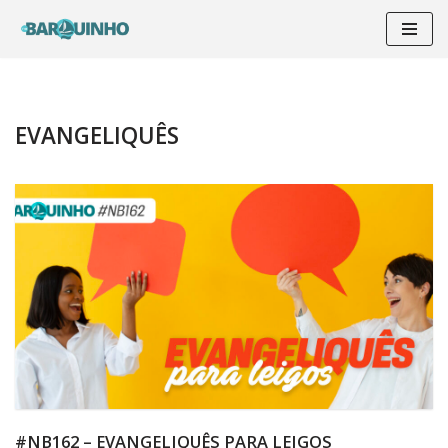
Pular
para
o
conteúdo
EVANGELIQUÊS
#NB162 – EVANGELIQUÊS PARA LEIGOS