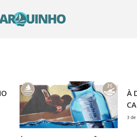
HO
À 
CA
3 de