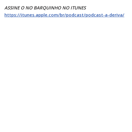
ASSINE O NO BARQUINHO NO ITUNES
https://itunes.apple.com/br/podcast/podcast-a-deriva/