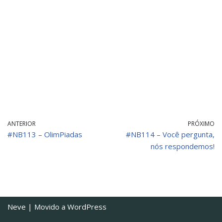
ANTERIOR
PRÓXIMO
#NB113 – OlimPiadas
#NB114 – Você pergunta,
nós respondemos!
Neve
| Movido a
WordPress