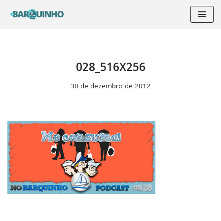
Pular
para
o
conteúdo
028_516X256
30 de dezembro de 2012