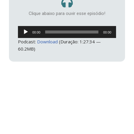
Clique abaixo para ouvir esse episódio!
Tocador
00:00
00:00
de
Podcast:
Download
(Duração: 1:27:34 —
áudio
60.2MB)