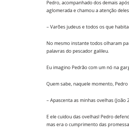
Pedro, acompanhado dos demais apóstol
aglomerada e chamou a atenção deles
– Varões judeus e todos os que habit
No mesmo instante todos olharam para
palavras do pescador galileu.
Eu imagino Pedrão com um nó na garga
Quem sabe, naquele momento, Pedro po
– Apascenta as minhas ovelhas (João 21
E ele cuidou das ovelhas! Pedro defen
mas era o cumprimento das promessas