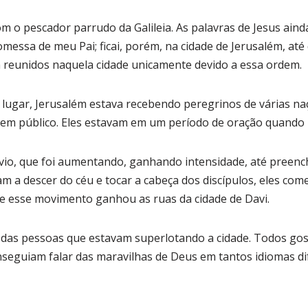
m o pescador parrudo da Galileia. As palavras de Jesus ai
omessa de meu Pai; ficai, porém, na cidade de Jerusalém, até 
m reunidos naquela cidade unicamente devido a essa ordem.
ugar, Jerusalém estava recebendo peregrinos de várias naç
o em público. Eles estavam em um período de oração quando
o, que foi aumentando, ganhando intensidade, até preen
 a descer do céu e tocar a cabeça dos discípulos, eles com
 e esse movimento ganhou as ruas da cidade de Davi.
 das pessoas que estavam superlotando a cidade. Todos go
eguiam falar das maravilhas de Deus em tantos idiomas di