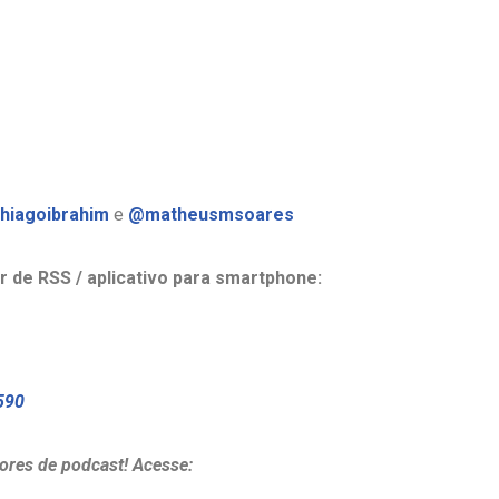
hiagoibrahim
e
@matheusmsoares
r de RSS / aplicativo para smartphone:
590
ores de podcast! Acesse: