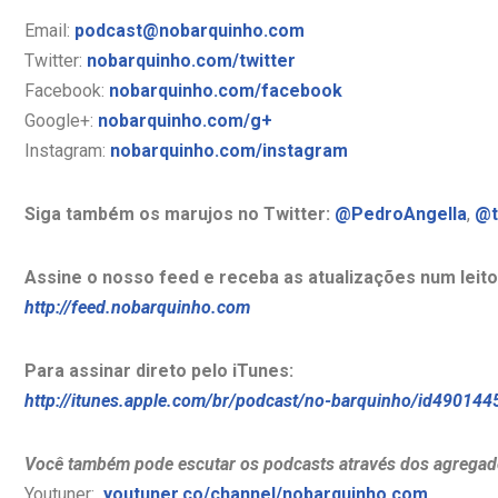
Email:
podcast@nobarquinho.com
Twitter:
nobarquinho.com/twitter
Facebook:
nobarquinho.com/facebook
Google+:
nobarquinho.com/g+
Instagram:
nobarquinho.com/instagram
Siga também os marujos no Twitter:
@PedroAngella
,
@t
Assine o nosso feed e receba as atualizações num leito
http://feed.nobarquinho.com
Para assinar direto pelo iTunes:
http://itunes.apple.com/br/podcast/no-barquinho/id490144
Você também pode escutar os podcasts através dos agregad
Youtuner:
youtuner.co/channel/nobarquinho.com