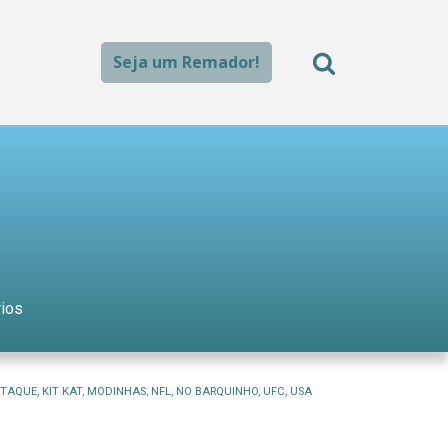
Seja um Remador!
ios
STAQUE
,
KIT KAT
,
MODINHAS
,
NFL
,
NO BARQUINHO
,
UFC
,
USA