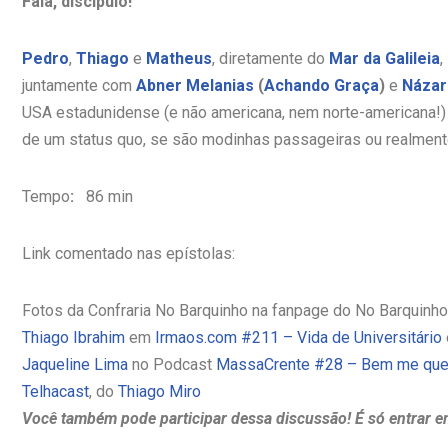
Fala, discípulo!
Pedro
,
Thiago
e
Matheus
, diretamente do
Mar da Galileia
,
juntamente com
Abner Melanias
(
Achando Graça
)
e
Názar
USA estadunidense (e não americana, nem norte-americana!) n
de um status quo, se são modinhas passageiras ou realmente
Tempo
:
86 min
Link comentado nas epístolas:
Fotos da Confraria No Barquinho na fanpage do No Barquinh
Thiago Ibrahim
em
Irmaos.com #211 – Vida de Universitário
Jaqueline Lima
no Podcast
MassaCrente #28 – Bem me quer
Telhacast
, do
Thiago Miro
Você também pode participar dessa discussão! É só entrar e