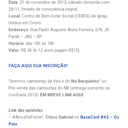
Data:
21 de novembro de 2015, sábado (emenda com
20/11, feriado de consciência negra)
Local
: Centro de Bem Estar Social (CEBES) da Igreja
Unidos em Cristo
Endereço
: Rua Paulo Augusto Alves Ferreira, S/N, JD
Parati – JAÚ – SP
Horário
: das 10h às 18h
Valor
: R$ 30 (6-12 anos pagam R$15)
FAÇA AQUI SUA INSCRIÇÃO!
Teremos camisetas da Virá e do
No Barquinho
! \o/
Pré-venda das camisetas do NB (entrega somente na
Confraria 2015):
EM BREVE LINK AQUI
Link das epístolas:
– #ArrozDeFesta1:
Chico Gabriel
no
BaseCast #43 – Os
Pais