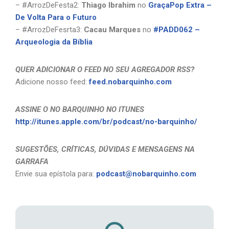
– #ArrozDeFesta2:
Thiago Ibrahim
no
GraçaPop Extra –
De Volta Para o Futuro
– #ArrozDeFesrta3:
Cacau Marques
no
#PADD062 –
Arqueologia da Bíblia
QUER ADICIONAR O FEED NO SEU AGREGADOR RSS?
Adicione nosso feed:
feed.nobarquinho.com
ASSINE O NO BARQUINHO NO ITUNES
http://itunes.apple.com/br/podcast/no-barquinho/
SUGESTÕES, CRÍTICAS, DÚVIDAS E MENSAGENS NA
GARRAFA
Envie sua epístola para:
podcast@nobarquinho.com