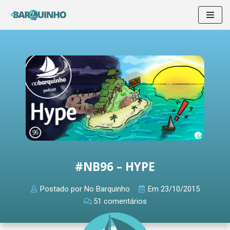
Pular
para
o
conteúdo
#NB96 – HYPE
Postado por
No Barquinho
Em
23/10/2015
51 comentários