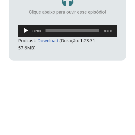
Clique abaixo para ouvir esse episódio!
Tocador
00:00
00:00
de
Podcast:
Download
(Duração: 1:23:31 —
áudio
57.6MB)