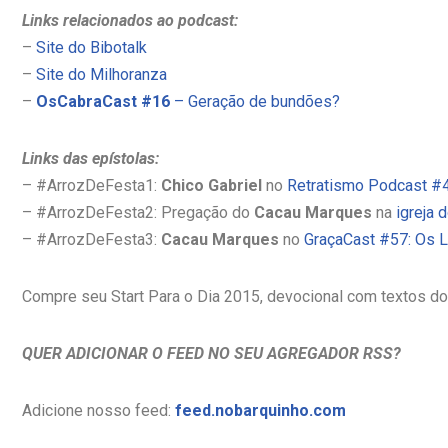
Links relacionados ao podcast:
–
Site do Bibotalk
–
Site do Milhoranza
–
OsCabraCast #16
– Geração de bundões?
Links das epístolas:
– #ArrozDeFesta1:
Chico Gabriel
no
Retratismo Podcast #
– #ArrozDeFesta2: Pregação do
Cacau Marques
na
igreja 
– #ArrozDeFesta3:
Cacau Marques
no
GraçaCast #57: Os 
Compre seu Start Para o Dia 2015, devocional com textos d
QUER ADICIONAR O FEED NO SEU AGREGADOR RSS?
Adicione nosso feed:
feed.nobarquinho.com