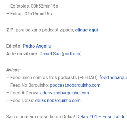
– Epístolas: 00h52min15s
– Extras: 01h16min16s
ZIP:
para baixar o podcast zipado,
clique aqui
Edição:
Pedro Angella
Arte da vitrine:
Daniel Sas
(
portfolio
)
Avisos:
– Feed único com os três podcasts (FEEDÃO):
feed.nobarqu
– Feed No Barquinho:
podcast.nobarquinho.com
– Feed À Deriva:
aderiva.nobarquinho.com
– Feed Delas:
delas.nobarquinho.com
Saiu o primeiro episódio do Delas!
Delas #01 – Esse Tal d