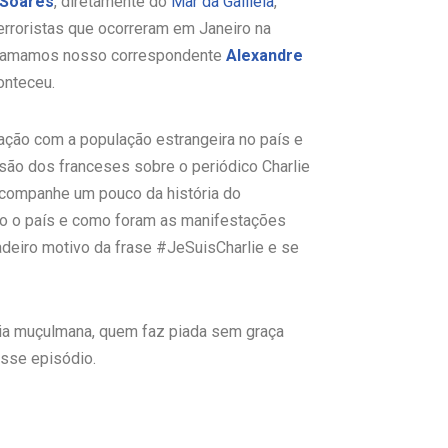
Soares
, diretamente do
Mar da Galileia
,
erroristas que ocorreram em Janeiro na
 chamamos nosso correspondente
Alexandre
onteceu.
ação com a população estrangeira no país e
são dos franceses sobre o periódico Charlie
acompanhe um pouco da história do
do o país e como foram as manifestações
dadeiro motivo da frase #JeSuisCharlie e se
a muçulmana, quem faz piada sem graça
sse episódio.