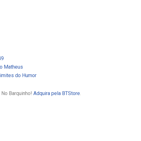
49
do Matheus
Limites do Humor
o No Barquinho!
Adquira pela BTStore
.