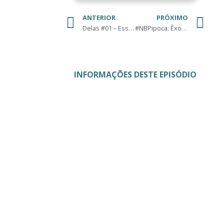
ANTERIOR
PRÓXIMO
Delas #01 – Esse tal de feminismo…
#NBPipoca: Êxodo – Deuses e Reis
INFORMAÇÕES DESTE EPISÓDIO