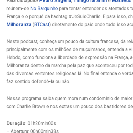
Fala discípulo!
Pedro Angella
,
Thiago Ibrahim
e
Matheus 
reúnem-se
No Barquinho
para tentar entender os atentados t
França e o porquê da hashtag #JeSuisCharlie. E para isso,
Milhoranza
(
BTCast
) diretamente do país onde tudo isso ac
Neste podcast, conheça um pouco da cultura francesa, da rel
principalmente com os milhões de muçulmanos, entenda a vi
Hebdo, como funciona a liberdade de expressão na França, 
Milhoranza dentro da marcha pela paz que aconteceu por to
das diversas vertentes religiosas lá. No final entenda o ver
faz sentido defendê-la ou não.
Nesse programa saiba quem mora num condomínio de maiori
com Charlie Brown e nos extras um pouco dos bastidores de
Duração
: 01h20min00s
– Abertura: 00h00min38s