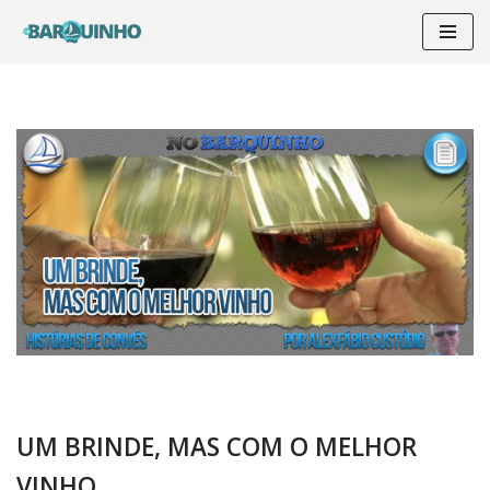
Pular
para
o
conteúdo
UM BRINDE, MAS COM O MELHOR
VINHO