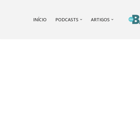
Pular
INÍCIO
PODCASTS
ARTIGOS
para
o
conteúdo