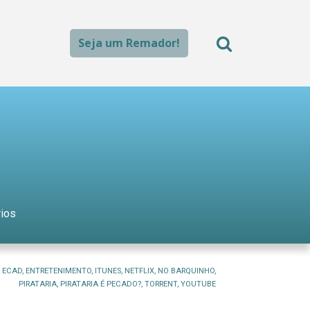
Seja um Remador!
ios
,
ECAD
,
ENTRETENIMENTO
,
ITUNES
,
NETFLIX
,
NO BARQUINHO
,
PIRATARIA
,
PIRATARIA É PECADO?
,
TORRENT
,
YOUTUBE