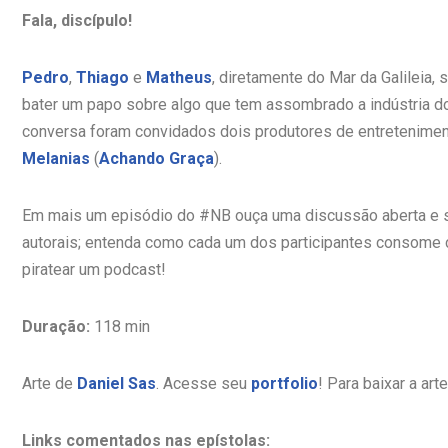
Fala, discípulo!
Pedro
,
Thiago
e
Matheus
, diretamente do Mar da Galileia
bater um papo sobre algo que tem assombrado a indústria do e
conversa foram convidados dois produtores de entretenime
Melanias
(
Achando Graça
).
Em mais um episódio do #NB ouça uma discussão aberta e se
autorais; entenda como cada um dos participantes consome 
piratear um podcast!
Duração:
118 min
Arte de
Daniel Sas
. Acesse seu
portfolio
! Para baixar a art
Links comentados nas epístolas: