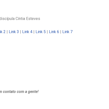
iscípula Cíntia Esteves
nk 2
|
Link 3
|
Link 4
|
Link 5
|
Link 6
|
Link 7
m contato com a gente!