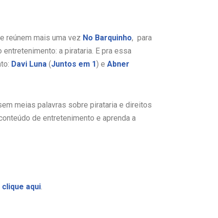
, se reúnem mais uma vez
No Barquinho
, para
ntretenimento: a pirataria. E pra essa
nto:
Davi Luna
(
Juntos em 1
) e
Abner
m meias palavras sobre pirataria e direitos
conteúdo de entretenimento e aprenda a
e
clique aqui
.