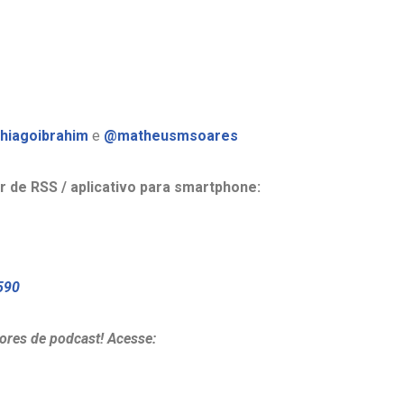
hiagoibrahim
e
@matheusmsoares
r de RSS / aplicativo para smartphone:
590
ores de podcast! Acesse: