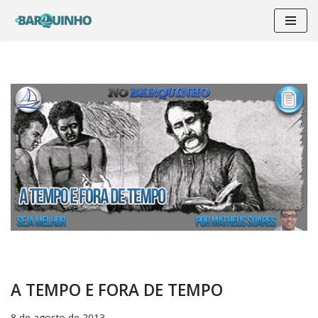
Pular
para
o
conteúdo
A TEMPO E FORA DE TEMPO
8 de agosto de 2013