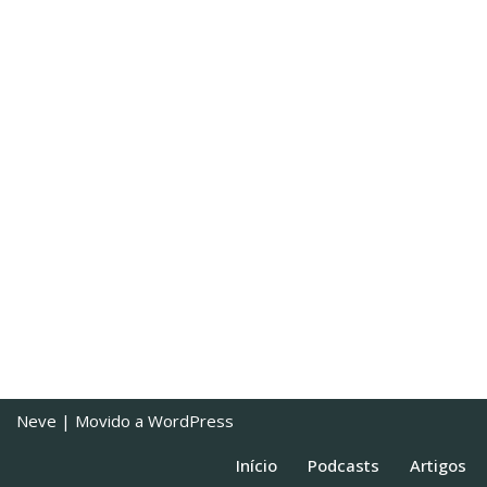
Neve
| Movido a
WordPress
Início
Podcasts
Artigos