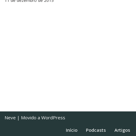
11 de dezembro de 2015
Neve
| Movido a
WordPress
Início
Podcasts
Artigos