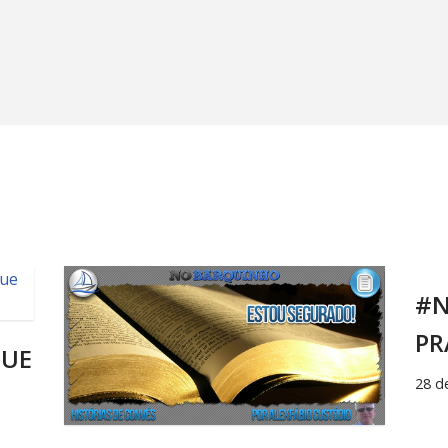
#N
PR
QUE
28 d