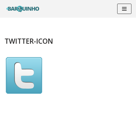
Pular
para
o
conteúdo
TWITTER-ICON