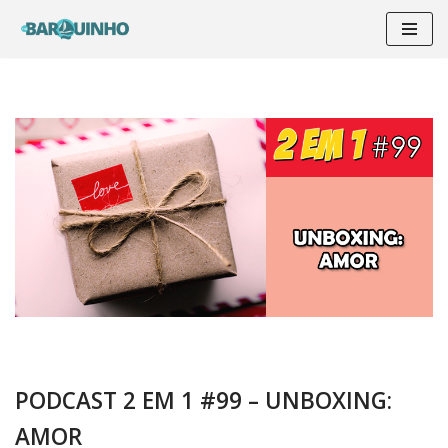
Pular
para
o
conteúdo
PODCAST 2 EM 1 #99 – UNBOXING:
AMOR