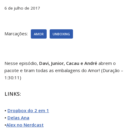
6 de julho de 2017
Marcações:
AMOR
UNBOXING
Nesse episódio,
Davi, Junior, Cacau e André
abrem o
pacote e tiram todas as embalagens do Amor! (Duração –
1:30:11)
LINKS:
•
Dropbox do 2 em 1
•
Delas Ana
•
Alex no Nerdcast