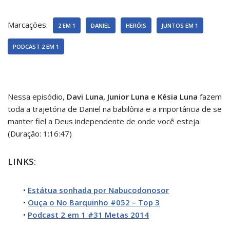
Marcações:
2 EM 1
DANIEL
HERÓIS
JUNTOS EM 1
PODCAST 2 EM 1
Nessa episódio,
Davi Luna,
Junior Luna e Késia Luna
fazem
toda a trajetória de Daniel na babilônia e a importância de se
manter fiel a Deus independente de onde você esteja.
(Duração: 1:16:47)
LINKS:
•
Estátua sonhada por Nabucodonosor
•
Ouça o No Barquinho #052 – Top 3
•
Podcast 2 em 1 #31 Metas 2014