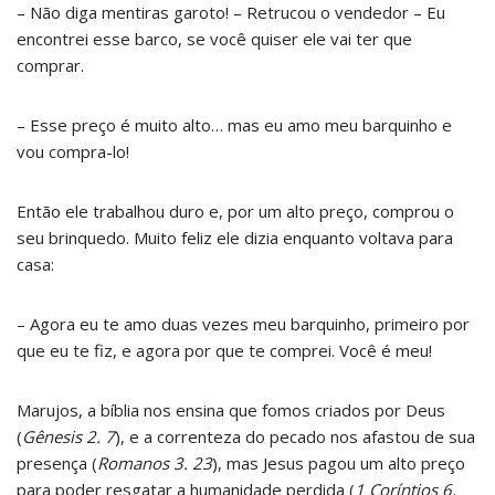
– Não diga mentiras garoto! – Retrucou o vendedor – Eu
encontrei esse barco, se você quiser ele vai ter que
comprar.
– Esse preço é muito alto… mas eu amo meu barquinho e
vou compra-lo!
Então ele trabalhou duro e, por um alto preço, comprou o
seu brinquedo. Muito feliz ele dizia enquanto voltava para
casa:
– Agora eu te amo duas vezes meu barquinho, primeiro por
que eu te fiz, e agora por que te comprei. Você é meu!
Marujos, a bíblia nos ensina que fomos criados por Deus
(
Gênesis 2. 7
), e a correnteza do pecado nos afastou de sua
presença (
Romanos 3. 23
), mas Jesus pagou um alto preço
para poder resgatar a humanidade perdida (
1 Coríntios 6.