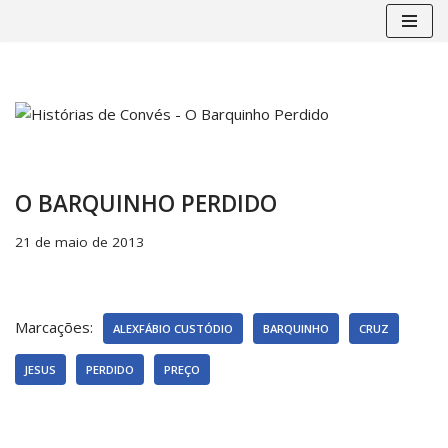
Pular
para
o
conteúdo
O BARQUINHO PERDIDO
21 de maio de 2013
Marcações:
ALEXFÁBIO CUSTÓDIO
BARQUINHO
CRUZ
JESUS
PERDIDO
PREÇO