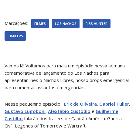
Marcações:
FILMES
LOS NACHOS
RIBS HUNTER
TRAILERS
Vamos lá! Voltamos para mais um episódio nessa semana
comemorativa de lançamento do Los Nachos para
apresentar-lhes o Nachos Libres, nosso drops emergencial
para comentar assuntos emergenciais.
Nesse pequenino episódio,
Erik de Oliveira
,
Gabriel Tuller
,
Gustavo Lugoboni
,
Alexfábio Custódio
e
Guilherme
Castilho
falarão dos trailers de Capitão América: Guerra
Civíl, Legends of Tomorrow e Warcraft.