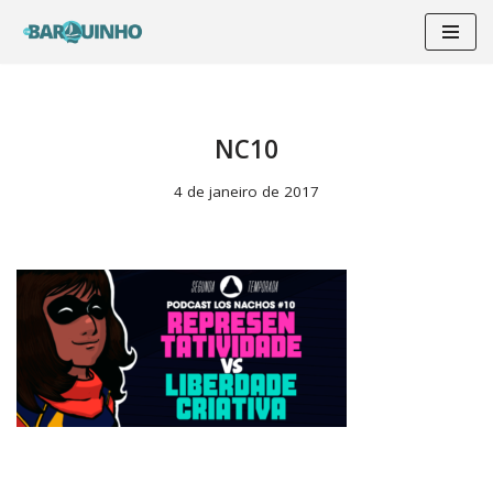
Pular
para
o
conteúdo
NC10
4 de janeiro de 2017