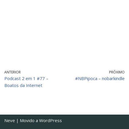
ANTERIOR
PRÓXIMO
Podcast 2 em 1 #77 –
#NBPipoca – nobarkindle
Boatos da Internet
Neve
| Movido a
WordPress