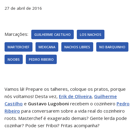
27 de abril de 2016
Marcações:
GUILHERME CASTILHO
LOS NACHOS
MARTERCHEF
MEXICANA
NACHOS LIBRES
NO BARQUINHO
NOOBS
PEDRO RIBEIRO
Vamos lá! Prepare os talheres, coloque os pratos, porque
nós voltamos! Desta vez,
Erik de Oliveira
,
Guilherme
Castilho
e
Gustavo Lugoboni
recebem o cozinheiro
Pedro
Ribeiro
para conversarem sobre a vida real do cozinheiro
roots. Masterchef é exagerado demais? Gente lerda pode
cozinhar? Pode ser Friboi? Fritas acompanha?