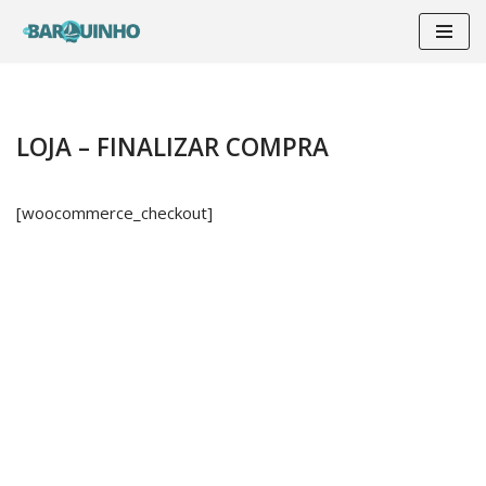
Pular
para
o
conteúdo
LOJA – FINALIZAR COMPRA
[woocommerce_checkout]