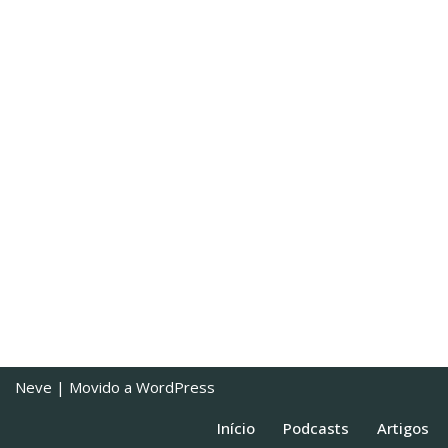
Neve
| Movido a
WordPress
Início
Podcasts
Artigos