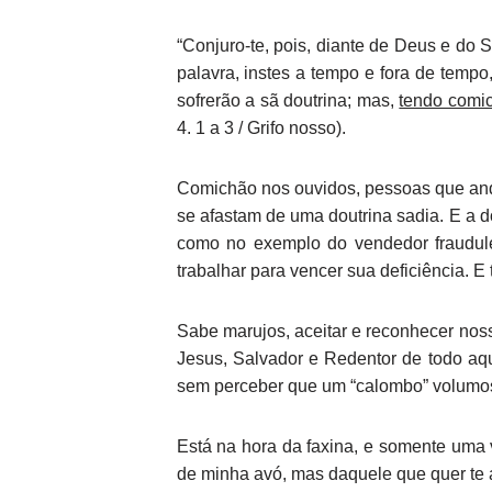
“Conjuro-te, pois, diante de Deus e do 
palavra, instes a tempo e fora de temp
sofrerão a sã doutrina; mas,
tendo comic
4. 1 a 3 / Grifo nosso).
Comichão nos ouvidos, pessoas que and
se afastam de uma doutrina sadia. E a 
como no exemplo do vendedor fraudulen
trabalhar para vencer sua deficiência. E
Sabe marujos, aceitar e reconhecer nos
Jesus, Salvador e Redentor de todo aqu
sem perceber que um “calombo” volumos
Está na hora da faxina, e somente uma 
de minha avó, mas daquele que quer te a