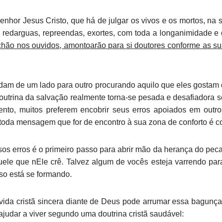
Senhor Jesus Cristo, que há de julgar os vivos e os mortos, na
o, redarguas, repreendas, exortes, com toda a longanimidade e
hão nos ouvidos, amontoarão para si doutores conforme as su
am de um lado para outro procurando aquilo que eles gostam d
doutrina da salvação realmente torna-se pesada e desafiadora
to, muitos preferem encobrir seus erros apoiados em outro
 toda mensagem que for de encontro à sua zona de conforto é co
sos erros é o primeiro passo para abrir mão da herança do pec
ele que nEle crê. Talvez algum de vocês esteja varrendo para 
o está se formando.
vida cristã sincera diante de Deus pode arrumar essa bagunça
judar a viver segundo uma doutrina cristã saudável: