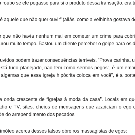
 roubo se ele pegasse para si o produto dessa transação, era 
é aquele que não quer ouvir” (aliás, como a velhinha gostava de
 que não havia nenhum mal em cometer um crime para cobrir 
rou muito tempo. Bastou um cliente perceber o golpe para os 
vidos podem trazer consequências terríveis. “Prova carinha, u
“Está tudo planejado, não tem como sermos pegos”, é um emp
lgemas que essa igreja hipócrita coloca em você”, é a porta 
a onda crescente de “igrejas à moda da casa”. Locais em q
ádio e TV, sites, cheios de mensagens que acariciam o ego 
de do arrependimento dos pecados.
Timóteo acerca desses falsos obreiros massagistas de egos: