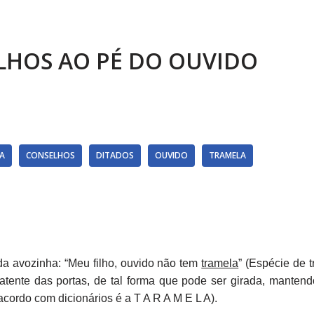
LHOS AO PÉ DO OUVIDO
IA
CONSELHOS
DITADOS
OUVIDO
TRAMELA
a avozinha: “Meu filho, ouvido não tem
tramela
” (Espécie de 
atente das portas, de tal forma que pode ser girada, mantend
 acordo com dicionários é a T A R A M E L A).