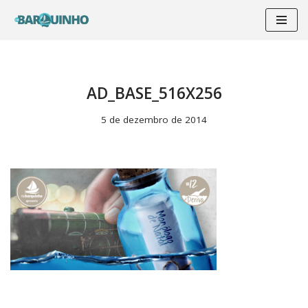
Pular
para
o
conteúdo
AD_BASE_516X256
5 de dezembro de 2014