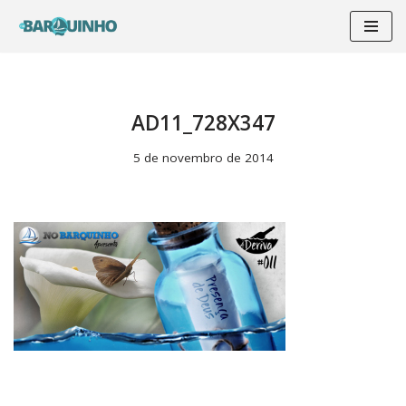
Pular
para
o
conteúdo
AD11_728X347
5 de novembro de 2014