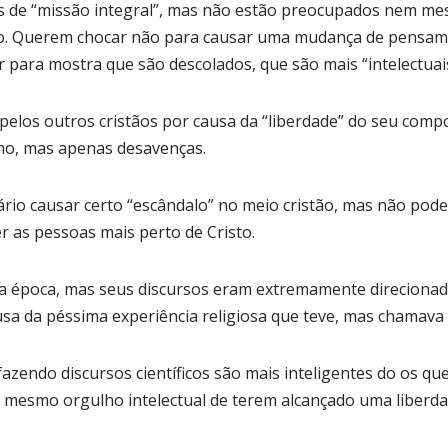
s de “missão integral”, mas não estão preocupados nem me
to. Querem chocar não para causar uma mudança de pensa
 para mostra que são descolados, que são mais “intelectuais
pelos outros cristãos por causa da “liberdade” do seu co
smo, mas apenas desavenças.
rio causar certo “escândalo” no meio cristão, mas não pode
r as pessoas mais perto de Cristo.
ua época, mas seus discursos eram extremamente direcionado
sa da péssima experiência religiosa que teve, mas chamava d
azendo discursos científicos são mais inteligentes do os q
e mesmo orgulho intelectual de terem alcançado uma liberd