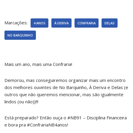
Marcações:
4 ANOS
À DERIVA
CONFRARIA
DELAS
NO BARQUINHO
Mais um ano, mais uma Confraria!
Demorou, mas conseguiremos organizar mais um encontro
dos melhores ouvintes de No Barquinho, À Deriva e Delas (e
outros que não queremos mencionar, mas são igualmente
lindos (ou não))!!!
Está preparado? Então ouça o #NB91 – Disciplina Financeira
e bora pra #ConfrariaNB4anos!