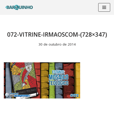
Pular
para
o
conteúdo
072-VITRINE-IRMAOSCOM-(728×347)
30 de outubro de 2014