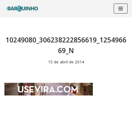
Pular
para
o
conteúdo
10249080_306238222856619_1254966
69_N
15 de abril de 2014