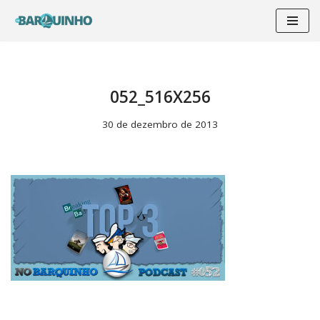
Pular
para
o
conteúdo
052_516X256
30 de dezembro de 2013