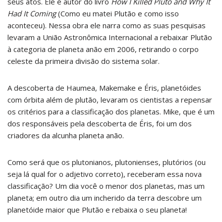
seus atos. Ele é autor do livro
How I Killed Pluto and Why It
Had It Coming
(Como eu matei Plutão e como isso
aconteceu). Nessa obra ele narra como as suas pesquisas
levaram a União Astronômica Internacional a rebaixar Plutão
à categoria de planeta anão em 2006, retirando o corpo
celeste da primeira divisão do sistema solar.
A descoberta de
Haumea, Makemake e Éris, planetóides
com órbita além de plutão, levaram os cientistas a repensar
os critérios para a classificação dos planetas. Mike, que é um
dos responsáveis pela descoberta de Éris, foi um dos
criadores da alcunha planeta anão.
Como será que os plutonianos, plutonienses, plutórios (ou
seja lá qual for o adjetivo correto), receberam essa nova
classificação? Um dia você o menor dos planetas, mas um
planeta; em outro dia um incherido da terra descobre um
planetóide maior que Plutão e rebaixa o seu planeta!