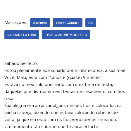
Marcações:
À DERIVA
CHICO GABRIEL
PAI
SAUDADE FUTURA
THIAGO ANDRÉ MONTEIRO
Sábado perfeito.
Estou plenamente apaixonado por minha esposa, a sua mãe.
Você, Malu, está com 2 anos e (quase) 9 meses.
Estava no meu colo brincando com uma tiara de festa,
daquelas que distribuem em festas de casamento, com fios
rosa.
Sua alegria era arrancar alguns desses fios e colocá-los na
minha cabeça, dizendo que estava colocando cabelos de
volta, já que ela está com os fios verdadeiros rareando.
Um momento tão sublime que te abracei forte: