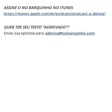
ASSINE O NO BARQUINHO NO ITUNES
https://itunes.apple.com/br/podcast/podcast-a-deriva/
QUER TER SEU TEXTO “ADERIVADO”?
Envie sua epístola para:
aderiva@nobarquinho.com