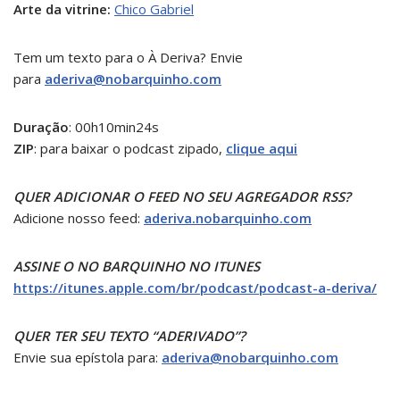
Arte da vitrine:
Chico Gabriel
Tem um texto para o À Deriva? Envie
para
aderiva@nobarquinho.com
Duração
: 00h10min24s
ZIP
: para baixar o podcast zipado,
clique aqui
QUER ADICIONAR O FEED NO SEU AGREGADOR RSS?
Adicione nosso feed:
aderiva.nobarquinho.com
ASSINE O NO BARQUINHO NO ITUNES
https://itunes.apple.com/br/podcast/podcast-a-deriva/
QUER TER SEU TEXTO “ADERIVADO”?
Envie sua epístola para:
aderiva@nobarquinho.com