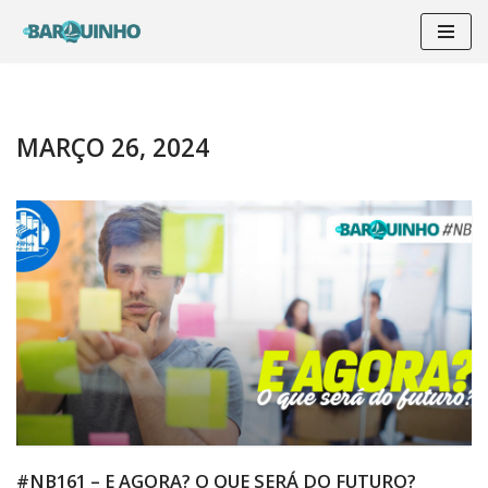
Pular
para
o
conteúdo
MARÇO 26, 2024
#NB161 – E AGORA? O QUE SERÁ DO FUTURO?