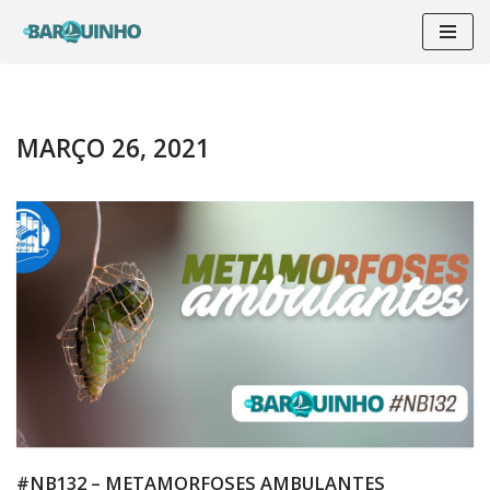
Pular
para
o
conteúdo
MARÇO 26, 2021
#NB132 – METAMORFOSES AMBULANTES