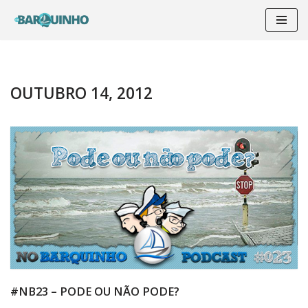
Pular
para
o
conteúdo
OUTUBRO 14, 2012
#NB23 – PODE OU NÃO PODE?